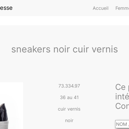
resse
Accueil
Femm
sneakers noir cuir vernis
Ce 
73.334.97
int
36 au 41
Con
cuir vernis
noir