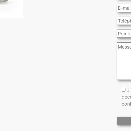
J
décr
conf