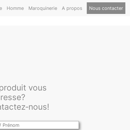
e
Homme
Maroquinerie
A propos
Nous contacter
produit vous
éresse?
tactez‑nous!